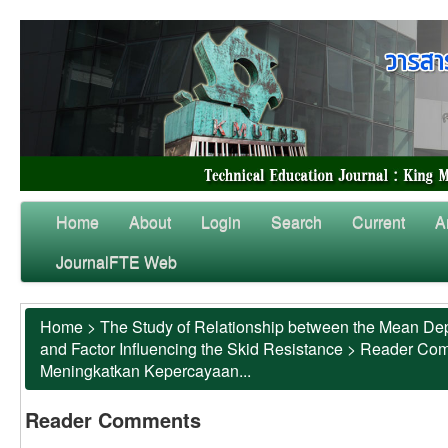
Home
About
Login
Search
Current
A
JournalFTE Web
Home
>
The Study of Relationship between the Mean Dep
and Factor Influencing the Skid Resistance
>
Reader Co
Meningkatkan Kepercayaan...
Reader Comments