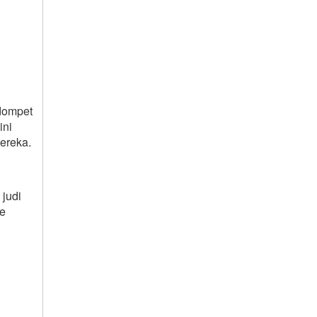
 dompet
ini
ereka.
judi
de