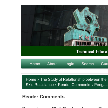
Home
About
Login
Search
Cur
Home
>
The Study of Relationship between the 
Skid Resistance
>
Reader Comments
>
Pengala
Reader Comments