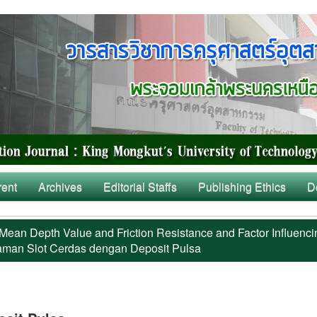
rent
Archives
Editorial Staffs
Publishing Ethics
D
Mean Depth Value and Friction Resistance and Factor Influenci
man Slot Cerdas dengan Deposit Pulsa