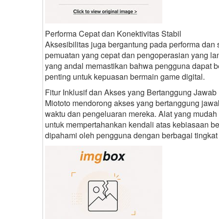
Performa Cepat dan Konektivitas Stabil
Aksesibilitas juga bergantung pada performa dan st
pemuatan yang cepat dan pengoperasian yang lan
yang andal memastikan bahwa pengguna dapat ber
penting untuk kepuasan bermain game digital.
Fitur Inklusif dan Akses yang Bertanggung Jawab
Miototo mendorong akses yang bertanggung jaw
waktu dan pengeluaran mereka. Alat yang mudah 
untuk mempertahankan kendali atas kebiasaan ber
dipahami oleh pengguna dengan berbagai tingkat