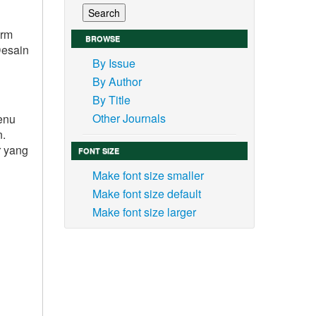
orm
BROWSE
Desain
By Issue
n
By Author
By Title
Other Journals
enu
n.
r yang
FONT SIZE
Make font size smaller
Make font size default
Make font size larger