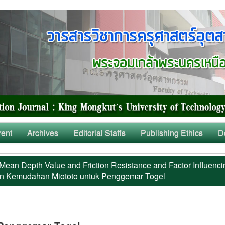
rent
Archives
Editorial Staffs
Publishing Ethics
D
Mean Depth Value and Friction Resistance and Factor Influenci
n Kemudahan Miototo untuk Penggemar Togel