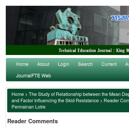
Home
About
Login
Search
Current
A
JournalFTE Web
Home
>
The Study of Relationship between the Mean Dep
and Factor Influencing the Skid Resistance
>
Reader Co
Permainan Lotre
Reader Comments