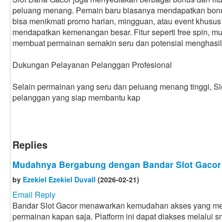
peluang menang. Pemain baru biasanya mendapatkan bonus 
bisa menikmati promo harian, mingguan, atau event khus
mendapatkan kemenangan besar. Fitur seperti free spin, mult
membuat permainan semakin seru dan potensial menghasil
Dukungan Pelayanan Pelanggan Profesional
Selain permainan yang seru dan peluang menang tinggi, 
pelanggan yang siap membantu kap
Replies
Mudahnya Bergabung dengan Bandar Slot Gacor
by
Ezekiel Ezekiel Duvall
(2026-02-21)
Email Reply
Bandar Slot Gacor menawarkan kemudahan akses yang m
permainan kapan saja. Platform ini dapat diakses melalui 