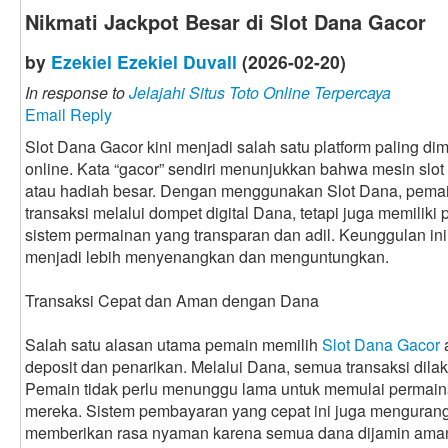
Nikmati Jackpot Besar di Slot Dana Gacor
by
Ezekiel Ezekiel Duvall
(2026-02-20)
In response to
Jelajahi Situs Toto Online Terpercaya
Email Reply
Slot Dana Gacor kini menjadi salah satu platform paling di
online. Kata “gacor” sendiri menunjukkan bahwa mesin slo
atau hadiah besar. Dengan menggunakan Slot Dana, pema
transaksi melalui dompet digital Dana, tetapi juga memiliki
sistem permainan yang transparan dan adil. Keunggulan 
menjadi lebih menyenangkan dan menguntungkan.
Transaksi Cepat dan Aman dengan Dana
Salah satu alasan utama pemain memilih
Slot Dana Gacor
deposit dan penarikan. Melalui Dana, semua transaksi dila
Pemain tidak perlu menunggu lama untuk memulai permai
mereka. Sistem pembayaran yang cepat ini juga mengurangi 
memberikan rasa nyaman karena semua dana dijamin ama