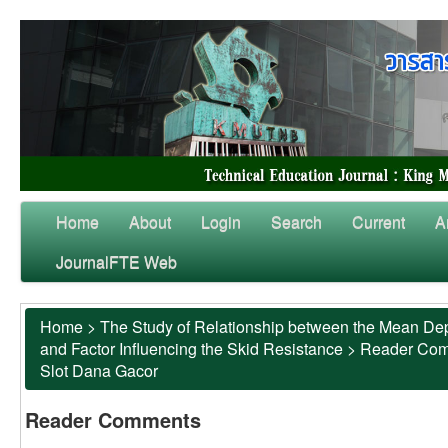
Home
About
Login
Search
Current
A
JournalFTE Web
Home
>
The Study of Relationship between the Mean Dep
and Factor Influencing the Skid Resistance
>
Reader Co
Slot Dana Gacor
Reader Comments