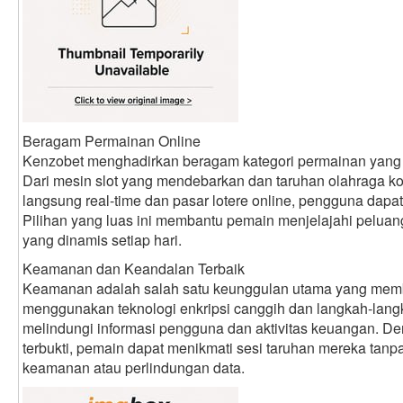
Beragam Permainan Online
Kenzobet menghadirkan beragam kategori permainan yang 
Dari mesin slot yang mendebarkan dan taruhan olahraga ko
langsung real-time dan pasar lotere online, pengguna dapa
Pilihan yang luas ini membantu pemain menjelajahi pelua
yang dinamis setiap hari.
Keamanan dan Keandalan Terbaik
Keamanan adalah salah satu keunggulan utama yang me
menggunakan teknologi enkripsi canggih dan langkah-langk
melindungi informasi pengguna dan aktivitas keuangan. D
terbukti, pemain dapat menikmati sesi taruhan mereka tanp
keamanan atau perlindungan data.