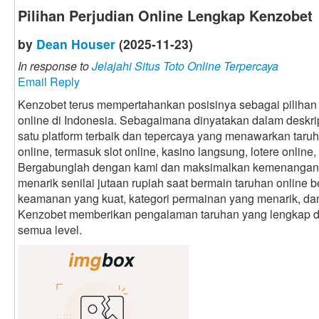
Pilihan Perjudian Online Lengkap Kenzobet
by
Dean Houser
(2025-11-23)
In response to
Jelajahi Situs Toto Online Terpercaya
Email Reply
Kenzobet terus mempertahankan posisinya sebagai pilihan
online di Indonesia. Sebagaimana dinyatakan dalam desk
satu platform terbaik dan tepercaya yang menawarkan tar
online, termasuk slot online, kasino langsung, lotere onlin
Bergabunglah dengan kami dan maksimalkan kemenangan
menarik senilai jutaan rupiah saat bermain taruhan onli
keamanan yang kuat, kategori permainan yang menarik, d
Kenzobet memberikan pengalaman taruhan yang lengkap 
semua level.