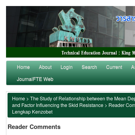
Home
About
Login
Search
Current
A
JournalFTE Web
Home
>
The Study of Relationship between the Mean Dep
and Factor Influencing the Skid Resistance
>
Reader Co
Lengkap Kenzobet
Reader Comments