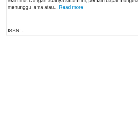
real time. Dengan adanya sistem ini, pemain dapat menget
menunggu lama atau...
Read more
ISSN: -