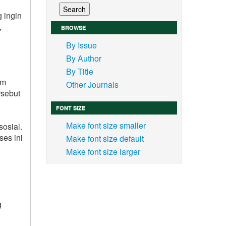
 ingin
,
BROWSE
By Issue
By Author
By Title
rm
Other Journals
rsebut
FONT SIZE
Make font size smaller
sosial.
es ini
Make font size default
Make font size larger
g