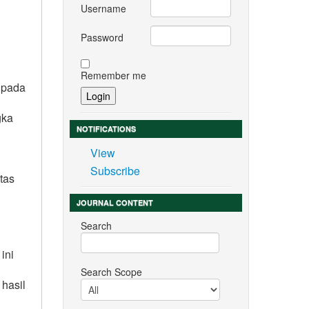
Username
Password
Remember me
 pada
gka
NOTIFICATIONS
View
Subscribe
tas
JOURNAL CONTENT
Search
ini
Search Scope
hasil