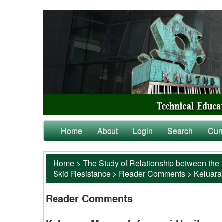
Home
About
Login
Search
Cur
Home
>
The Study of Relationship between the 
Skid Resistance
>
Reader Comments
>
Keluara
Reader Comments