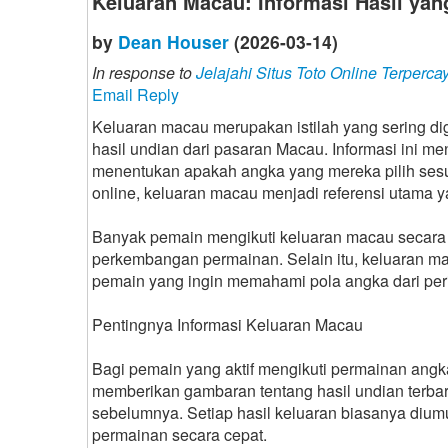
Keluaran Macau: Informasi Hasil yan
by
Dean Houser
(2026-03-14)
In response to
Jelajahi Situs Toto Online Terperca
Email Reply
Keluaran macau merupakan istilah yang sering d
hasil undian dari pasaran Macau. Informasi ini me
menentukan apakah angka yang mereka pilih ses
online, keluaran macau menjadi referensi utama ya
Banyak pemain mengikuti keluaran macau secara r
perkembangan permainan. Selain itu, keluaran ma
pemain yang ingin memahami pola angka dari pe
Pentingnya Informasi Keluaran Macau
Bagi pemain yang aktif mengikuti permainan angka,
memberikan gambaran tentang hasil undian terba
sebelumnya. Setiap hasil keluaran biasanya diu
permainan secara cepat.