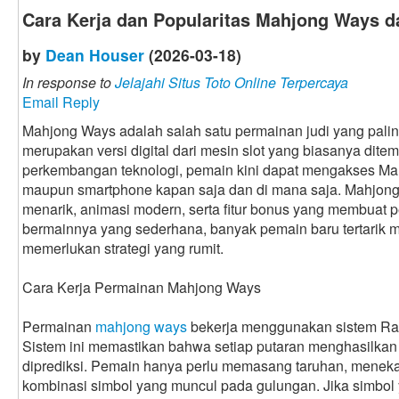
Cara Kerja dan Popularitas Mahjong Ways d
by
Dean Houser
(2026-03-18)
In response to
Jelajahi Situs Toto Online Terpercaya
Email Reply
Mahjong Ways adalah salah satu permainan judi yang paling
merupakan versi digital dari mesin slot yang biasanya ditem
perkembangan teknologi, pemain kini dapat mengakses Ma
maupun smartphone kapan saja dan di mana saja. Mahjon
menarik, animasi modern, serta fitur bonus yang membuat 
bermainnya yang sederhana, banyak pemain baru tertarik 
memerlukan strategi yang rumit.
Cara Kerja Permainan Mahjong Ways
Permainan
mahjong ways
bekerja menggunakan sistem R
Sistem ini memastikan bahwa setiap putaran menghasilkan 
diprediksi. Pemain hanya perlu memasang taruhan, meneka
kombinasi simbol yang muncul pada gulungan. Jika simbol