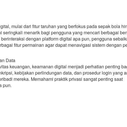
tal, mulai dari fitur taruhan yang berfokus pada sepak bola h
ini seringkali menarik bagi pengguna yang mencari berbagai be
berinteraksi dengan platform digital apa pun, pengguna sebai
bagai fitur permainan agar dapat menavigasi sistem dengan p
an Data
vitas keuangan, keamanan digital menjadi perhatian penting ba
nkripsi, kebijakan perlindungan data, dan prosedur login yang 
ibadi mereka. Memahami praktik privasi sangat penting saat
a pun.