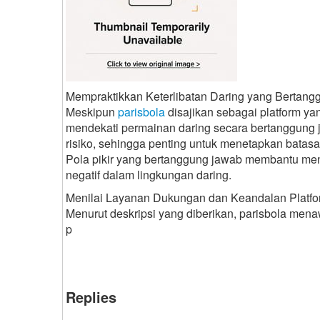
Mempraktikkan Keterlibatan Daring yang Bertan
Meskipun
parisbola
disajikan sebagai platform y
mendekati permainan daring secara bertanggung j
risiko, sehingga penting untuk menetapkan batas
Pola pikir yang bertanggung jawab membantu m
negatif dalam lingkungan daring.
Menilai Layanan Dukungan dan Keandalan Platf
Menurut deskripsi yang diberikan, parisbola me
p
Replies