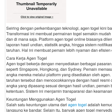
Seiring dengan perkembangan teknologi, agen togel kini ba
Transformasi ini membuat permainan togel semakin mudah d
dan di mana saja. Platform agen togel online biasanya dile
laporan hasil undian, statistik angka, hingga sistem notifik
taruhan. Hal ini membuat pemain lebih nyaman dan efisien
Cara Kerja Agen Togel
Agen togel bekerja dengan menyediakan berbagai pasaran, 
seperti Singapore, Hongkong, dan Sydney. Pemain memasa
angka mereka melalui platform yang disediakan oleh agen. 
taruhan tersebut dan mencocokkannya dengan hasil resmi d
angka yang dipasang sesuai dengan hasil undian, pemain 
ketentuan. Sistem ini menjamin transparansi dan keamanan 
Keuntungan Menggunakan Agen Togel
Salah satu keuntungan utama dari
agen togel
adalah kemud
langsung ke bandar. Selain itu, banyak agen togel menyedi