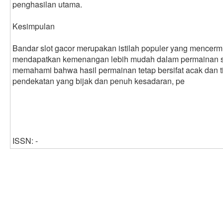
penghasilan utama.
Kesimpulan
Bandar slot gacor merupakan istilah populer yang mencer
mendapatkan kemenangan lebih mudah dalam permainan slo
memahami bahwa hasil permainan tetap bersifat acak dan t
pendekatan yang bijak dan penuh kesadaran, pe
ISSN: -