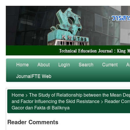
Home
About
Login
Search
Current
A
JournalFTE Web
Home
>
The Study of Relationship between the Mean Dep
and Factor Influencing the Skid Resistance
>
Reader Co
Gacor dan Fakta di Baliknya
Reader Comments