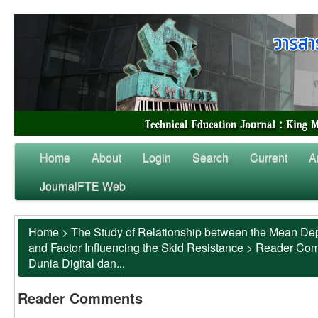
Home
About
Login
Search
Current
A
JournalFTE Web
Home
>
The Study of Relationship between the Mean Dep
and Factor Influencing the Skid Resistance
>
Reader Co
Dunia Digital dan...
Reader Comments