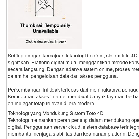
Seiring dengan kemajuan teknologi internet, sistem toto 4
signifikan. Platform digital mulai menggantikan metode ko
secara langsung. Dengan adanya sistem online, proses menja
dalam hal pengelolaan data dan akses pengguna.
Perkembangan ini tidak terlepas dari meningkatnya penggun
Kemudahan akses internet membuat banyak layanan berbas
online agar tetap relevan di era modern.
Teknologi yang Mendukung Sistem Toto 4D
Teknologi memainkan peran penting dalam mendukung ope
digital. Penggunaan server cloud, sistem database terintegra
membantu menjaga stabilitas dan keamanan platform. Dengan