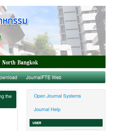
ownload
JournalFTE Web
Open Journal Systems
ng the
Journal Help
USER