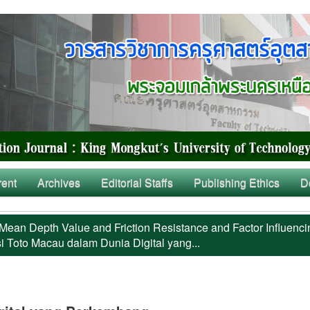
rent
Archives
Editorial Staffs
Publishing Ethics
D
Mean Depth Value and Friction Resistance and Factor Influenci
i Toto Macau dalam Dunia Digital yang...