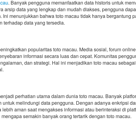
acau
. Banyak pengguna memanfaatkan data historis untuk me
ya arsip data yang lengkap dan mudah diakses, pengguna dapa
 Ini menunjukkan bahwa toto macau tidak hanya bergantung 
 terhadap data yang tersedia.
ningkatkan popularitas toto macau. Media sosial, forum online
penyebaran informasi secara luas dan cepat. Komunitas penggu
ngalaman, dan strategi. Hal ini menjadikan toto macau sebagai
l.
njadi perhatian utama dalam dunia toto macau. Banyak platfor
h untuk melindungi data pengguna. Dengan adanya enkripsi da
lebih aman saat mengakses informasi atau berinteraksi di plat
an mengapa semakin banyak orang tertarik dengan toto macau.