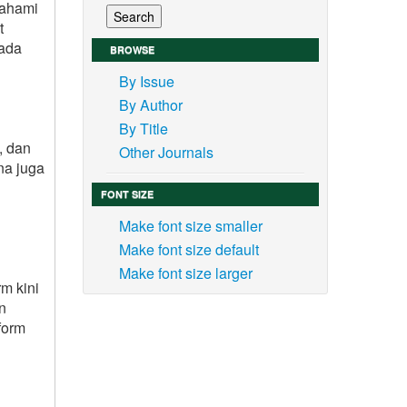
mahami
t
pada
BROWSE
By Issue
By Author
By Title
, dan
Other Journals
na juga
FONT SIZE
Make font size smaller
Make font size default
Make font size larger
m kini
n
form