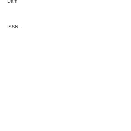
Dam
ISSN: -