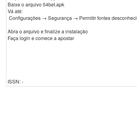
Baixe o arquivo 54bet.apk
Vá até:
Configurações → Segurança → Permitir fontes desconhec
Abra o arquivo e finalize a instalação
Faça login e comece a apostar
ISSN: -