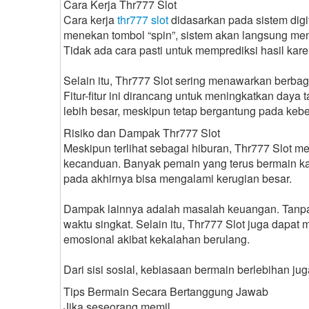
Cara Kerja Thr777 Slot
Cara kerja
thr777 slot
didasarkan pada sistem digit
menekan tombol “spin”, sistem akan langsung me
Tidak ada cara pasti untuk memprediksi hasil kar
Selain itu, Thr777 Slot sering menawarkan berbagai
Fitur-fitur ini dirancang untuk meningkatkan da
lebih besar, meskipun tetap bergantung pada keb
Risiko dan Dampak Thr777 Slot
Meskipun terlihat sebagai hiburan, Thr777 Slot me
kecanduan. Banyak pemain yang terus bermain ka
pada akhirnya bisa mengalami kerugian besar.
Dampak lainnya adalah masalah keuangan. Tanpa 
waktu singkat. Selain itu, Thr777 Slot juga dapat 
emosional akibat kekalahan berulang.
Dari sisi sosial, kebiasaan bermain berlebihan j
Tips Bermain Secara Bertanggung Jawab
Jika seseorang memil