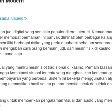
ian Modern
sama Hadirtoto
n judi digital yang semakin populer di era internet. Kemudah
er membuat permainan ini banyak diminati oleh berbagai kalan
 memiliki berbagai risiko yang perlu dipahami sebelum seseoran
h mengubah cara orang bermain judi, dari mesin fisik di kasino
di mana saja.
ual yang meniru mesin slot tradisional di kasino. Pemain biasa
unggu kombinasi simbol tertentu yang menghasilkan kemenang
at pembayaran yang berbeda. Sistem ini bekerja menggunakan al
g memastikan hasil setiap putaran bersifat acak dan tidak da
ncang untuk memberikan pengalaman visual dan audio yang men
a.