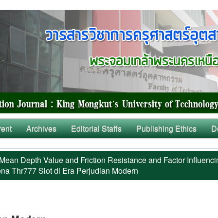
rent
Archives
Editorial Staffs
Publishing Ethics
D
Mean Depth Value and Friction Resistance and Factor Influenci
a Thr777 Slot di Era Perjudian Modern