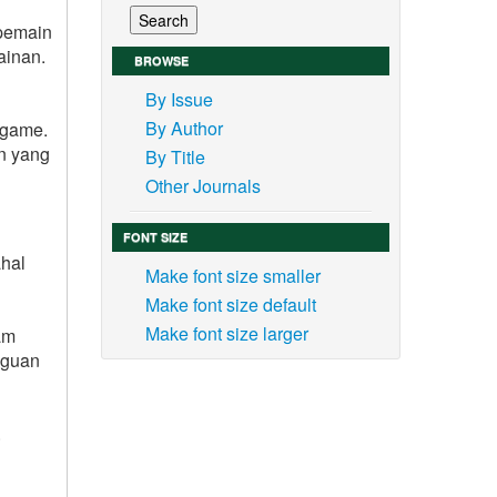
 pemain
ainan.
BROWSE
By Issue
By Author
s game.
n yang
By Title
Other Journals
FONT SIZE
ahal
Make font size smaller
Make font size default
Make font size larger
am
ngguan
.