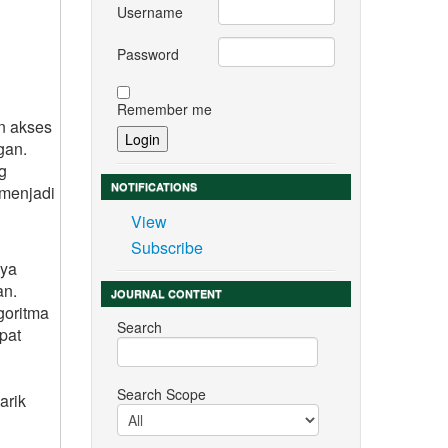
Username
Password
Remember me
an akses
gan.
g
NOTIFICATIONS
 menjadi
View
Subscribe
nya
an.
JOURNAL CONTENT
goritma
Search
pat
Search Scope
arik