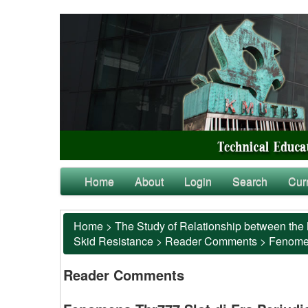
Home
About
Login
Search
Cur
Home
>
The Study of Relationship between the 
Skid Resistance
>
Reader Comments
>
Fenomen
Reader Comments