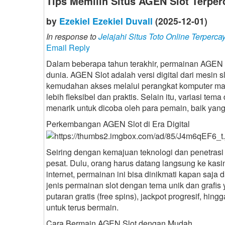
Tips Memilih Situs AGEN Slot Terper
by
Ezekiel Ezekiel Duvall
(2025-12-01)
In response to
Jelajahi Situs Toto Online Terperca
Email Reply
Dalam beberapa tahun terakhir, permainan AGEN S
dunia. AGEN Slot adalah versi digital dari mesin s
kemudahan akses melalui perangkat komputer m
lebih fleksibel dan praktis. Selain itu, variasi t
menarik untuk dicoba oleh para pemain, baik y
Perkembangan AGEN Slot di Era Digital
Seiring dengan kemajuan teknologi dan penetras
pesat. Dulu, orang harus datang langsung ke kas
internet, permainan ini bisa dinikmati kapan saja
jenis permainan slot dengan tema unik dan grafis
putaran gratis (free spins), jackpot progresif, 
untuk terus bermain.
Cara Bermain AGEN Slot dengan Mudah