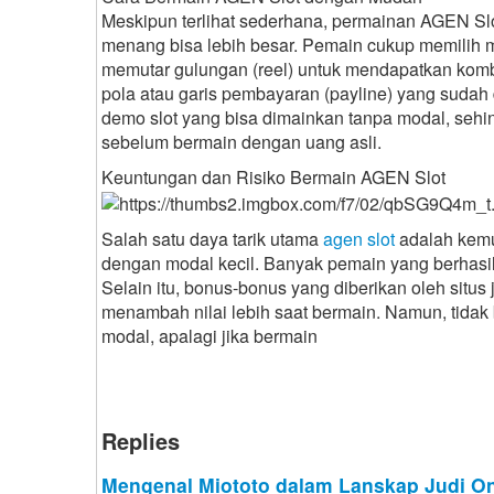
Meskipun terlihat sederhana, permainan AGEN Slo
menang bisa lebih besar. Pemain cukup memilih m
memutar gulungan (reel) untuk mendapatkan komb
pola atau garis pembayaran (payline) yang sudah 
demo slot yang bisa dimainkan tanpa modal, sehin
sebelum bermain dengan uang asli.
Keuntungan dan Risiko Bermain AGEN Slot
Salah satu daya tarik utama
agen slot
adalah kem
dengan modal kecil. Banyak pemain yang berhasi
Selain itu, bonus-bonus yang diberikan oleh situs 
menambah nilai lebih saat bermain. Namun, tidak 
modal, apalagi jika bermain
Replies
Mengenal Miototo dalam Lanskap Judi O