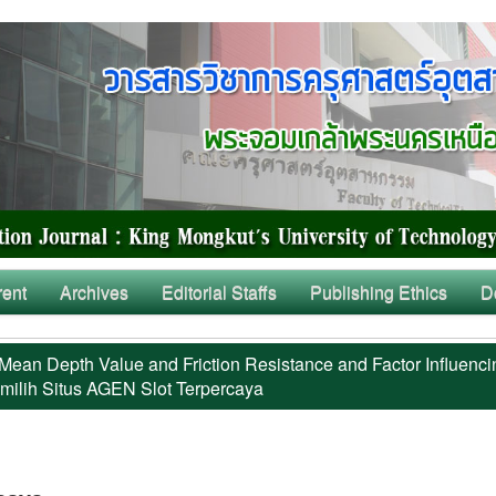
rent
Archives
Editorial Staffs
Publishing Ethics
D
Mean Depth Value and Friction Resistance and Factor Influenci
milih Situs AGEN Slot Terpercaya