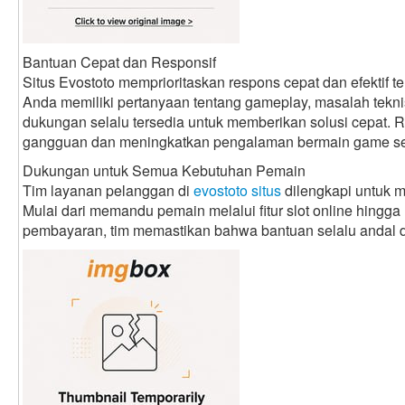
Bantuan Cepat dan Responsif
Situs Evostoto memprioritaskan respons cepat dan efektif 
Anda memiliki pertanyaan tentang gameplay, masalah tekni
dukungan selalu tersedia untuk memberikan solusi cepat. R
gangguan dan meningkatkan pengalaman bermain game se
Dukungan untuk Semua Kebutuhan Pemain
Tim layanan pelanggan di
evostoto situs
dilengkapi untuk 
Mulai dari memandu pemain melalui fitur slot online hing
pembayaran, tim memastikan bahwa bantuan selalu andal da