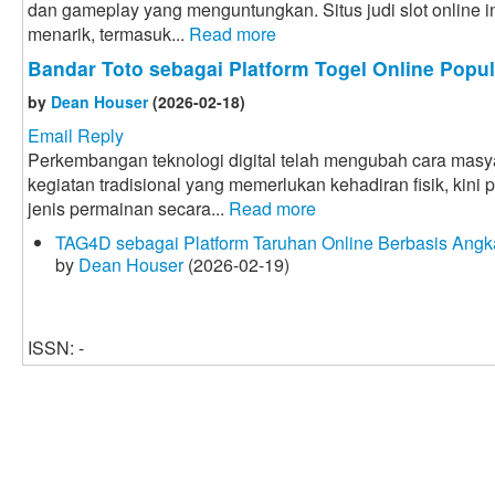
dan gameplay yang menguntungkan. Situs judi slot online 
menarik, termasuk...
Read more
Bandar Toto sebagai Platform Togel Online Popu
by
Dean Houser
(2026-02-18)
Email Reply
Perkembangan teknologi digital telah mengubah cara masy
kegiatan tradisional yang memerlukan kehadiran fisik, kin
jenis permainan secara...
Read more
TAG4D sebagai Platform Taruhan Online Berbasis Angk
by
Dean Houser
(2026-02-19)
ISSN: -