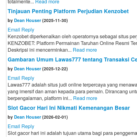
totalmente...
Read more
Tinjauan Penting Platform Perjudian Kenzobet
by
Dean Houser
(2025-11-30)
Email Reply
Kenzobet diperkenalkan oleh operatornya sebagai situs pe
KENZOBET: Platform Permainan Taruhan Online Resmi Terb
Deskripsi ini mencerminkan...
Read more
Gambaran Umum Lawas777 tentang Transaksi Ce
by
Dean Houser
(2025-12-22)
Email Reply
Lawas777 adalah situs judi online terpercaya yang mena
yang imersif dan aman kepada para pemain. Dirancang unt
berpengalaman, platform ini...
Read more
Slot Gacor Hari Ini Nikmati Kemenangan Besar
by
Dean Houser
(2026-02-01)
Email Reply
Slot gacor hari ini adalah tujuan utama bagi para penggema