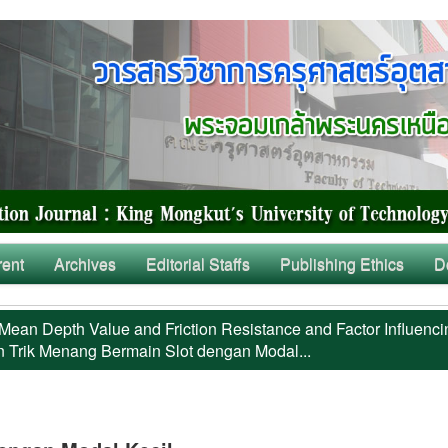
rent
Archives
Editorial Staffs
Publishing Ethics
D
Mean Depth Value and Friction Resistance and Factor Influenci
n Trik Menang Bermain Slot dengan Modal...