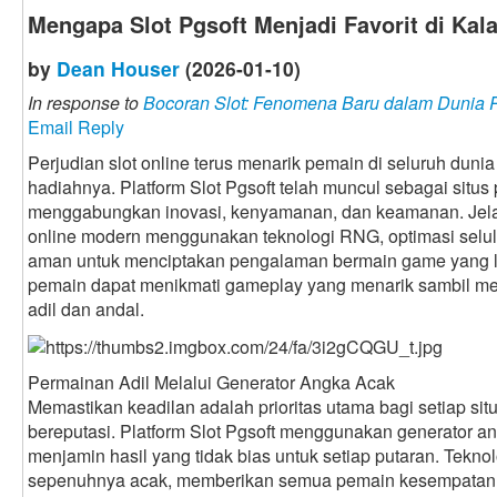
Mengapa Slot Pgsoft Menjadi Favorit di Kal
by
Dean Houser
(2026-01-10)
In response to
Bocoran Slot: Fenomena Baru dalam Dunia P
Email Reply
Perjudian slot online terus menarik pemain di seluruh dunia
hadiahnya. Platform Slot Pgsoft telah muncul sebagai situs 
menggabungkan inovasi, kenyamanan, dan keamanan. Jelaja
online modern menggunakan teknologi RNG, optimasi selul
aman untuk menciptakan pengalaman bermain game yang l
pemain dapat menikmati gameplay yang menarik sambil me
adil dan andal.
Permainan Adil Melalui Generator Angka Acak
Memastikan keadilan adalah prioritas utama bagi setiap situ
bereputasi. Platform Slot Pgsoft menggunakan generator a
menjamin hasil yang tidak bias untuk setiap putaran. Tekn
sepenuhnya acak, memberikan semua pemain kesempatan 