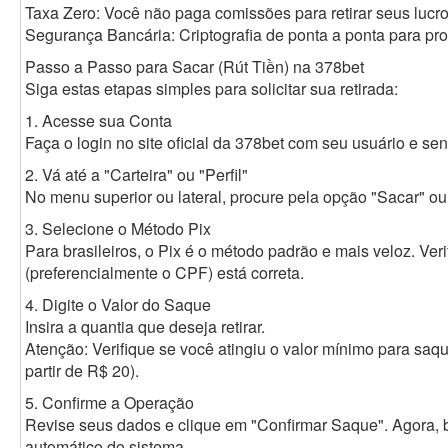
Taxa Zero: Você não paga comissões para retirar seus lucro
Segurança Bancária: Criptografia de ponta a ponta para pro
Passo a Passo para Sacar (Rút Tiền) na 378bet
Siga estas etapas simples para solicitar sua retirada:
1. Acesse sua Conta
Faça o login no site oficial da 378bet com seu usuário e se
2. Vá até a "Carteira" ou "Perfil"
No menu superior ou lateral, procure pela opção "Sacar" ou
3. Selecione o Método Pix
Para brasileiros, o Pix é o método padrão e mais veloz. Ver
(preferencialmente o CPF) está correta.
4. Digite o Valor do Saque
Insira a quantia que deseja retirar.
Atenção: Verifique se você atingiu o valor mínimo para saq
partir de R$ 20).
5. Confirme a Operação
Revise seus dados e clique em "Confirmar Saque". Agora,
automático do sistema.