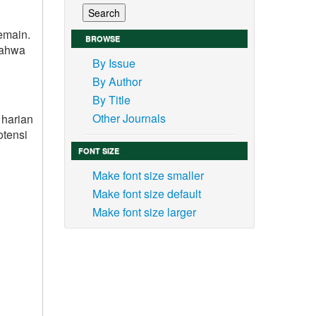
emain.
BROWSE
bahwa
By Issue
By Author
By Title
Other Journals
 harian
otensi
FONT SIZE
Make font size smaller
Make font size default
Make font size larger