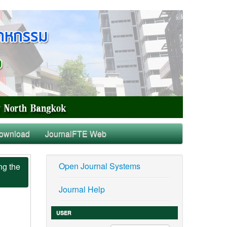
ownload
JournalFTE Web
Open Journal Systems
ng the
Journal Help
USER