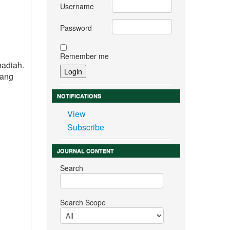
Username
Password
Remember me
hadiah.
yang
NOTIFICATIONS
View
Subscribe
JOURNAL CONTENT
Search
Search Scope