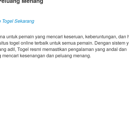
Peluang Menang
o Togel Sekarang
urna untuk pemain yang mencari keseruan, keberuntungan, dan 
tus togel online terbaik untuk semua pemain. Dengan sistem 
ng adil, Togel resmi memastikan pengalaman yang andal dan
g mencari kesenangan dan peluang menang.