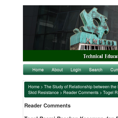
Home
About
Login
Search
Cur
Home
>
The Study of Relationship between the 
Skid Resistance
>
Reader Comments
>
Togel 
Reader Comments