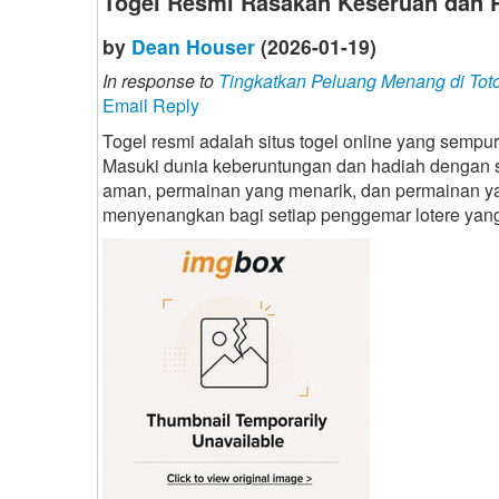
Togel Resmi Rasakan Keseruan dan 
by
Dean Houser
(2026-01-19)
In response to
Tingkatkan Peluang Menang di Tot
Email Reply
Togel resmi adalah situs togel online yang semp
Masuki dunia keberuntungan dan hadiah dengan si
aman, permainan yang menarik, dan permainan ya
menyenangkan bagi setiap penggemar lotere yan