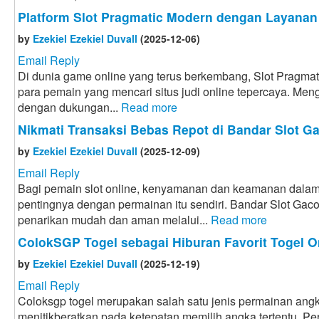
Platform Slot Pragmatic Modern dengan Layanan
by
Ezekiel Ezekiel Duvall
(2025-12-06)
Email Reply
Di dunia game online yang terus berkembang, Slot Pragmati
para pemain yang mencari situs judi online tepercaya. M
dengan dukungan...
Read more
Nikmati Transaksi Bebas Repot di Bandar Slot G
by
Ezekiel Ezekiel Duvall
(2025-12-09)
Email Reply
Bagi pemain slot online, kenyamanan dan keamanan dalam
pentingnya dengan permainan itu sendiri. Bandar Slot Ga
penarikan mudah dan aman melalui...
Read more
ColokSGP Togel sebagai Hiburan Favorit Togel O
by
Ezekiel Ezekiel Duvall
(2025-12-19)
Email Reply
Coloksgp togel merupakan salah satu jenis permainan angk
menitikberatkan pada ketepatan memilih angka tertentu. P