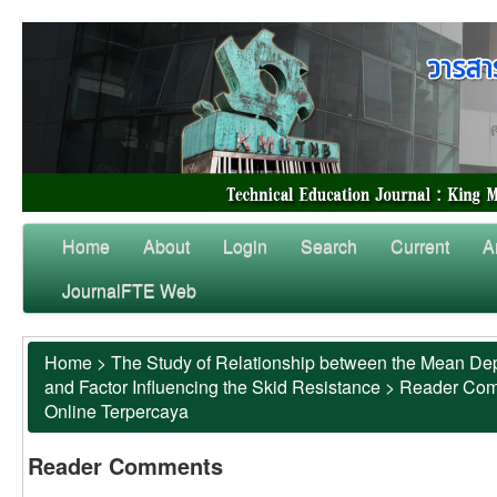
Home
About
Login
Search
Current
A
JournalFTE Web
Home
>
The Study of Relationship between the Mean Dep
and Factor Influencing the Skid Resistance
>
Reader Co
Online Terpercaya
Reader Comments