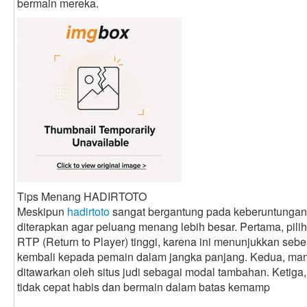
bermain mereka.
Tips Menang HADIRTOTO
Meskipun
hadirtoto
sangat bergantung pada keberuntungan,
diterapkan agar peluang menang lebih besar. Pertama, pili
RTP (Return to Player) tinggi, karena ini menunjukkan se
kembali kepada pemain dalam jangka panjang. Kedua, man
ditawarkan oleh situs judi sebagai modal tambahan. Ketiga,
tidak cepat habis dan bermain dalam batas kemamp