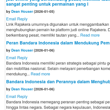
sangat penting untuk permainan yang l
by
Dean Houser
(2026-01-05)
Email Reply
Link Rajakera umumnya digunakan untuk menggambarkan ti
menghubungkan pemain ke platform judi online Rajakera. Da
berkembang pesat, memiliki tautan yang...
Read more
Peran Bandara Indonesia dalam Mendukung Pem
by
Dean Houser
(2026-01-06)
Email Reply
Bandara Indonesia memiliki peran strategis sebagai pintu 
dan mobilitas nasional. Selain melayani penerbangan kome
mendukung...
Read more
Bandara Indonesia dan Perannya dalam Menghu
by
Dean Houser
(2026-01-06)
Email Reply
Bandara Indonesia memegang peranan penting sebagai pen
hingga lintas negara. Sebagai negara kepulauan, Indonesia