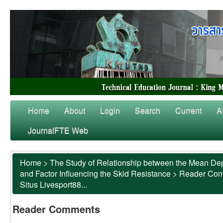
Home
About
Login
Search
Current
A
JournalFTE Web
Home
>
The Study of Relationship between the Mean Dep
and Factor Influencing the Skid Resistance
>
Reader Co
Situs Livesport88...
Reader Comments