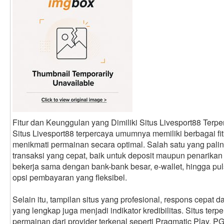
Fitur dan Keunggulan yang Dimiliki Situs Livesport88 Terp
Situs Livesport88 terpercaya umumnya memiliki berbagai 
menikmati permainan secara optimal. Salah satu yang pali
transaksi yang cepat, baik untuk deposit maupun penarikan
bekerja sama dengan bank-bank besar, e-wallet, hingga pu
opsi pembayaran yang fleksibel.
Selain itu, tampilan situs yang profesional, respons cepat d
yang lengkap juga menjadi indikator kredibilitas. Situs ter
permainan dari provider terkenal seperti Pragmatic Play, P