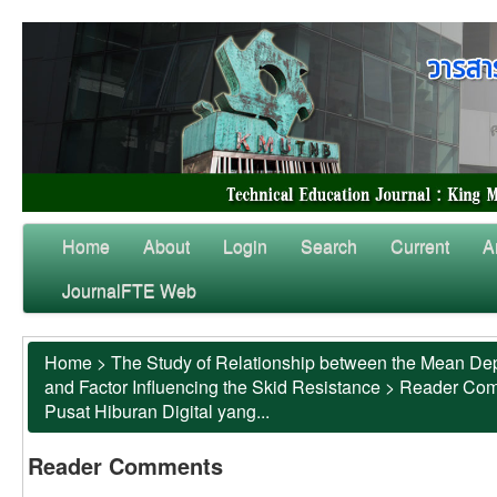
Home
About
Login
Search
Current
A
JournalFTE Web
Home
>
The Study of Relationship between the Mean Dep
and Factor Influencing the Skid Resistance
>
Reader Co
Pusat Hiburan Digital yang...
Reader Comments