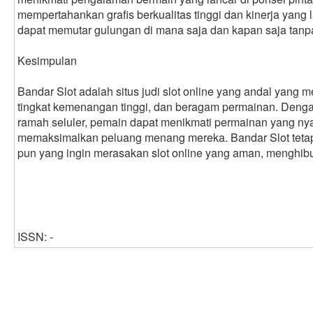
mempertahankan grafis berkualitas tinggi dan kinerja yan
dapat memutar gulungan di mana saja dan kapan saja tanp
Kesimpulan
Bandar Slot adalah situs judi slot online yang andal yang
tingkat kemenangan tinggi, dan beragam permainan. Denga
ramah seluler, pemain dapat menikmati permainan yang ny
memaksimalkan peluang menang mereka. Bandar Slot tetap m
pun yang ingin merasakan slot online yang aman, menghib
ISSN: -