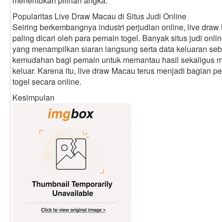
menentukan pilihan angka.
Popularitas Live Draw Macau di Situs Judi Online
Seiring berkembangnya industri perjudian online, live draw
paling dicari oleh para pemain togel. Banyak situs judi o
yang menampilkan siaran langsung serta data keluaran seb
kemudahan bagi pemain untuk memantau hasil sekaligus me
keluar. Karena itu, live draw Macau terus menjadi bagian
togel secara online.
Kesimpulan