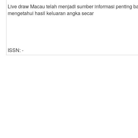
Live draw Macau telah menjadi sumber informasi penting ba
mengetahui hasil keluaran angka secar
ISSN: -