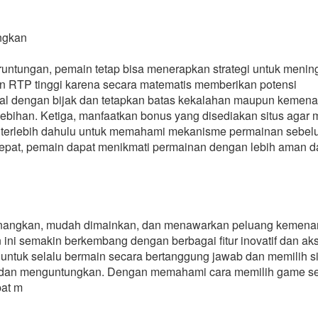
ngkan
untungan, pemain tetap bisa menerapkan strategi untuk menin
n RTP tinggi karena secara matematis memberikan potensi
dal dengan bijak dan tetapkan batas kekalahan maupun kemen
ebihan. Ketiga, manfaatkan bonus yang disediakan situs agar 
emo terlebih dahulu untuk memahami mekanisme permainan sebe
 tepat, pemain dapat menikmati permainan dengan lebih aman d
nangkan, mudah dimainkan, dan menawarkan peluang kemen
ni semakin berkembang dengan berbagai fitur inovatif dan ak
untuk selalu bermain secara bertanggung jawab dan memilih si
n dan menguntungkan. Dengan memahami cara memilih game se
pat m