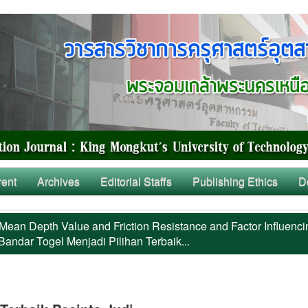
rent
Archives
Editorial Staffs
Publishing Ethics
D
Mean Depth Value and Friction Resistance and Factor Influenci
Bandar Togel Menjadi Pilihan Terbaik...