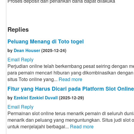
Proses deposit dan penarikan dana dapat dilakuka
Replies
Peluang Menang di Toto togel
by
Dean Houser
(2025-12-24)
Email Reply
Perjudian online telah berkembang pesat seiring dengan m
para pemain mencari hiburan yang dikombinasikan dengan p
situs Toto online yang...
Read more
Fitur yang Harus Dicari pada Platform Slot Onlin
by
Ezekiel Ezekiel Duvall
(2025-12-29)
Email Reply
Permainan slot online terus menarik pemain di seluruh d
menarik dan peluang yang menguntungkan. Situs judi slo
untuk menjelajahi berbagai...
Read more