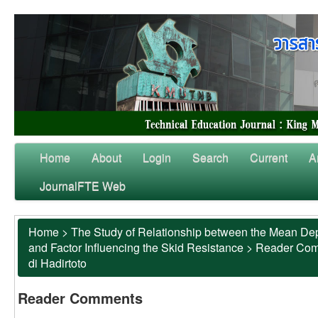
Home
About
Login
Search
Current
A
JournalFTE Web
Home
>
The Study of Relationship between the Mean Dep
and Factor Influencing the Skid Resistance
>
Reader Co
di Hadirtoto
Reader Comments