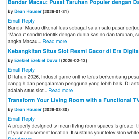
Bandar Macau: Pusat Taruhan Populer dengan Da
by
Dean Houser
(2026-01-31)
Email Reply
Bandar Macau dikenal luas sebagai salah satu pasar perjud
“Macau” sendiri identik dengan dunia kasino dan taruhan, s
angka Macau...
Read more
Kebangkitan Situs Slot Resmi Gacor di Era Digita
by
Ezekiel Ezekiel Duvall
(2026-02-13)
Email Reply
Di tahun 2026, industri game online terus berkembang pes
canggih dan pengalaman pengguna yang lebih baik. Di anta
adalah situs slot...
Read more
Transform Your Living Room with a Functional T
by
Dean Houser
(2026-03-30)
Email Reply
A properly designed tv mean living room spaces is greater than 
of your amusement location. It sustains your television while