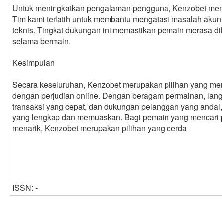
Untuk meningkatkan pengalaman pengguna, Kenzobet men
Tim kami terlatih untuk membantu mengatasi masalah aku
teknis. Tingkat dukungan ini memastikan pemain merasa di
selama bermain.
Kesimpulan
Secara keseluruhan, Kenzobet merupakan pilihan yang menj
dengan perjudian online. Dengan beragam permainan, lan
transaksi yang cepat, dan dukungan pelanggan yang anda
yang lengkap dan memuaskan. Bagi pemain yang mencari pl
menarik, Kenzobet merupakan pilihan yang cerda
ISSN: -