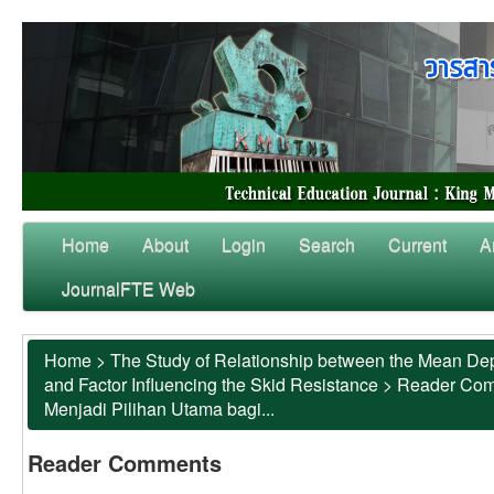
Home
About
Login
Search
Current
A
JournalFTE Web
Home
>
The Study of Relationship between the Mean Dep
and Factor Influencing the Skid Resistance
>
Reader Co
Menjadi Pilihan Utama bagi...
Reader Comments