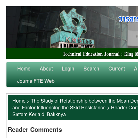
Home
About
Login
Search
Current
A
JournalFTE Web
Home
>
The Study of Relationship between the Mean Dep
and Factor Influencing the Skid Resistance
>
Reader Co
Sistem Kerja di Baliknya
Reader Comments