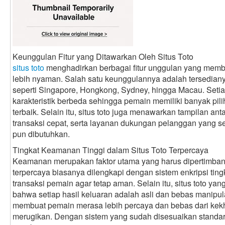
Keunggulan Fitur yang Ditawarkan Oleh Situs Toto
situs toto
menghadirkan berbagai fitur unggulan yang mem
lebih nyaman. Salah satu keunggulannya adalah tersediany
seperti Singapore, Hongkong, Sydney, hingga Macau. Setia
karakteristik berbeda sehingga pemain memiliki banyak pil
terbaik. Selain itu, situs toto juga menawarkan tampilan 
transaksi cepat, serta layanan dukungan pelanggan yang 
pun dibutuhkan.
Tingkat Keamanan Tinggi dalam Situs Toto Terpercaya
Keamanan merupakan faktor utama yang harus dipertimbangk
terpercaya biasanya dilengkapi dengan sistem enkripsi ting
transaksi pemain agar tetap aman. Selain itu, situs toto y
bahwa setiap hasil keluaran adalah asli dan bebas manipula
membuat pemain merasa lebih percaya dan bebas dari kekh
merugikan. Dengan sistem yang sudah disesuaikan standar 