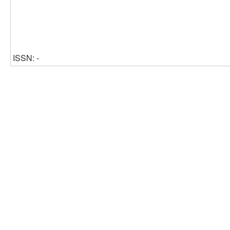
ISSN: -