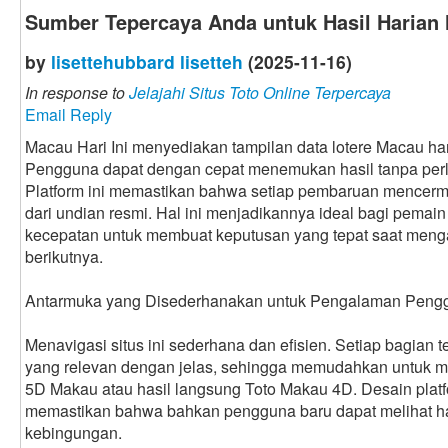
Sumber Tepercaya Anda untuk Hasil Harian 
by
lisettehubbard lisetteh
(2025-11-16)
In response to
Jelajahi Situs Toto Online Terpercaya
Email Reply
Macau Hari Ini menyediakan tampilan data lotere Macau hari 
Pengguna dapat dengan cepat menemukan hasil tanpa per
Platform ini memastikan bahwa setiap pembaruan mencermin
dari undian resmi. Hal ini menjadikannya ideal bagi pema
kecepatan untuk membuat keputusan yang tepat saat menga
berikutnya.
Antarmuka yang Disederhanakan untuk Pengalaman Pengg
Menavigasi situs ini sederhana dan efisien. Setiap bagian te
yang relevan dengan jelas, sehingga memudahkan untuk me
5D Makau atau hasil langsung Toto Makau 4D. Desain platfor
memastikan bahwa bahkan pengguna baru dapat melihat hasi
kebingungan.