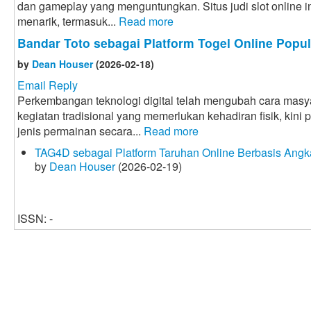
dan gameplay yang menguntungkan. Situs judi slot online 
menarik, termasuk...
Read more
Bandar Toto sebagai Platform Togel Online Popu
by
Dean Houser
(2026-02-18)
Email Reply
Perkembangan teknologi digital telah mengubah cara masy
kegiatan tradisional yang memerlukan kehadiran fisik, kin
jenis permainan secara...
Read more
TAG4D sebagai Platform Taruhan Online Berbasis Angk
by
Dean Houser
(2026-02-19)
ISSN: -