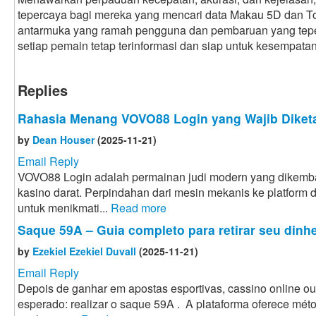
tepercaya bagi mereka yang mencari data Makau 5D dan To
antarmuka yang ramah pengguna dan pembaruan yang tepe
setiap pemain tetap terinformasi dan siap untuk kesempata
Replies
Rahasia Menang VOVO88 Login yang Wajib Diket
by
Dean Houser
(2025-11-21)
Email Reply
VOVO88 Login adalah permainan judi modern yang dikembang
kasino darat. Perpindahan dari mesin mekanis ke platform
untuk menikmati...
Read more
Saque 59A – Guia completo para retirar seu dinh
by
Ezekiel Ezekiel Duvall
(2025-11-21)
Email Reply
Depois de ganhar em apostas esportivas, cassino online o
esperado: realizar o saque 59A . A plataforma oferece méto