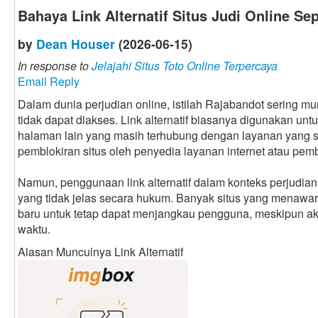
Bahaya Link Alternatif Situs Judi Online Se
by
Dean Houser
(2026-06-15)
In response to
Jelajahi Situs Toto Online Terpercaya
Email Reply
Dalam dunia perjudian online, istilah Rajabandot sering mu
tidak dapat diakses. Link alternatif biasanya digunakan u
halaman lain yang masih terhubung dengan layanan yang sa
pemblokiran situs oleh penyedia layanan internet atau pemb
Namun, penggunaan link alternatif dalam konteks perjudian 
yang tidak jelas secara hukum. Banyak situs yang menawa
baru untuk tetap dapat menjangkau pengguna, meskipun ak
waktu.
Alasan Munculnya Link Alternatif