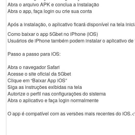
Abra o arquivo APK e conclua a instalação
Abra o app, faça login ou crie sua conta
Após a instalação, o aplicativo ficará disponível na tela inici
Como baixar o app 5Gbet no iPhone (iOS)
Usuários de iPhone também podem instalar o aplicativo de 
Passo a passo para iOS:
Abra o navegador Safari
Acesse o site oficial da 5Gbet
Clique em “Baixar App iOS”
Siga as instruções exibidas na tela
Autorize o perfil nas configurações do sistema
Abra o aplicativo e faça login normalmente
O app é compatível com as versões mais recentes do iOS.