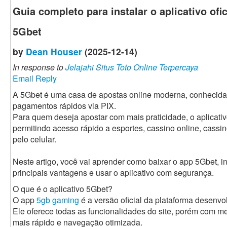
Guia completo para instalar o aplicativo ofi
5Gbet
by
Dean Houser
(2025-12-14)
In response to
Jelajahi Situs Toto Online Terpercaya
Email Reply
A 5Gbet é uma casa de apostas online moderna, conhecida 
pagamentos rápidos via PIX.
Para quem deseja apostar com mais praticidade, o aplicati
permitindo acesso rápido a esportes, cassino online, cassin
pelo celular.
Neste artigo, você vai aprender como baixar o app 5Gbet, i
principais vantagens e usar o aplicativo com segurança.
O que é o aplicativo 5Gbet?
O app
5gb gaming
é a versão oficial da plataforma desenvo
Ele oferece todas as funcionalidades do site, porém com 
mais rápido e navegação otimizada.