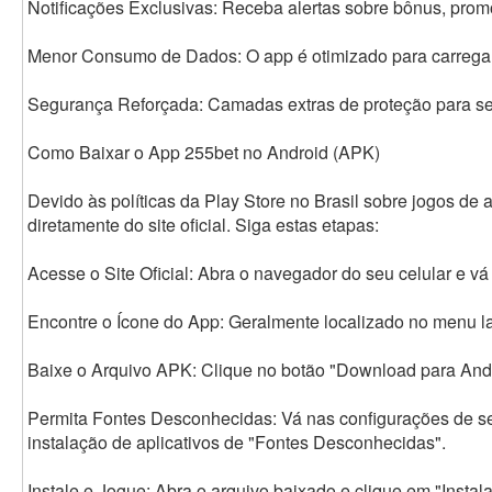
Notificações Exclusivas: Receba alertas sobre bônus, prom
Menor Consumo de Dados: O app é otimizado para carregar
Segurança Reforçada: Camadas extras de proteção para seu
Como Baixar o App 255bet no Android (APK)
Devido às políticas da Play Store no Brasil sobre jogos de 
diretamente do site oficial. Siga estas etapas:
Acesse o Site Oficial: Abra o navegador do seu celular e vá
Encontre o Ícone do App: Geralmente localizado no menu la
Baixe o Arquivo APK: Clique no botão "Download para Andr
Permita Fontes Desconhecidas: Vá nas configurações de se
instalação de aplicativos de "Fontes Desconhecidas".
Instale e Jogue: Abra o arquivo baixado e clique em "Instala