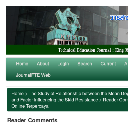
Home
About
Login
Search
Current
A
JournalFTE Web
Home
>
The Study of Relationship between the Mean Dep
and Factor Influencing the Skid Resistance
>
Reader Co
Online Terpercaya
Reader Comments