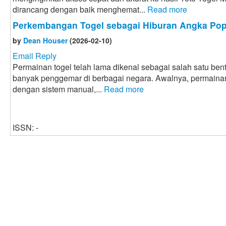
dirancang dengan baik menghemat...
Read more
Perkembangan Togel sebagai Hiburan Angka Pop
by
Dean Houser
(2026-02-10)
Email Reply
Permainan togel telah lama dikenal sebagai salah satu ben
banyak penggemar di berbagai negara. Awalnya, permainan
dengan sistem manual,...
Read more
ISSN: -