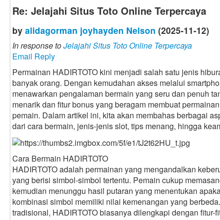
Re: Jelajahi Situs Toto Online Terpercaya
by
alidagorman joyhayden Nelson
(2025-11-12)
In response to
Jelajahi Situs Toto Online Terpercaya
Email Reply
Permainan HADIRTOTO kini menjadi salah satu jenis hiburan
banyak orang. Dengan kemudahan akses melalui smartph
menawarkan pengalaman bermain yang seru dan penuh tanta
menarik dan fitur bonus yang beragam membuat permainan 
pemain. Dalam artikel ini, kita akan membahas berbagai a
dari cara bermain, jenis-jenis slot, tips menang, hingga k
Cara Bermain HADIRTOTO
HADIRTOTO adalah permainan yang mengandalkan keberu
yang berisi simbol-simbol tertentu. Pemain cukup memasan
kemudian menunggu hasil putaran yang menentukan apakah
kombinasi simbol memiliki nilai kemenangan yang berbed
tradisional, HADIRTOTO biasanya dilengkapi dengan fitur-fitur