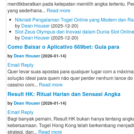
menitikberatkan pada ketepatan memilih angka tertentu. P
yang sederhana...
Read more
Nikmati Pengalaman Togel Online yang Modern dan 
by
Dean Houser
(2025-12-20)
Slot Zeus Olympus dan Inovasi dalam Dunia Slot Onlin
by
Dean Houser
(2025-12-20)
Como Baixar o Aplicativo 669bet: Guia para
by
Dean Houser
(2026-01-14)
Email Reply
Quer levar suas apostas para qualquer lugar com a máxima 
solução ideal para quem não quer perder nenhum lance do fu
cassino com...
Read more
Result HK: Ritual Harian dan Sensasi Angka
by
Dean Houser
(2026-01-14)
Email Reply
Bagi banyak pemain, Result HK bukan hanya tentang angka—
kebersamaan. Togel Hong Kong telah berkembang menjadi ak
strategi, dan...
Read more