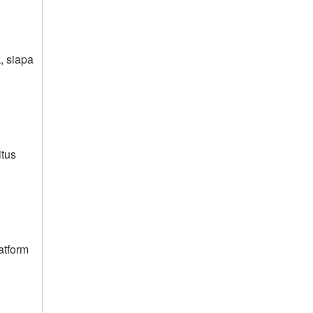
, siapa
itus
atform