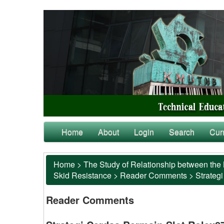
Home
About
Login
Search
Cur
Home
>
The Study of Relationship between the 
Skid Resistance
>
Reader Comments
>
Strateg
Reader Comments