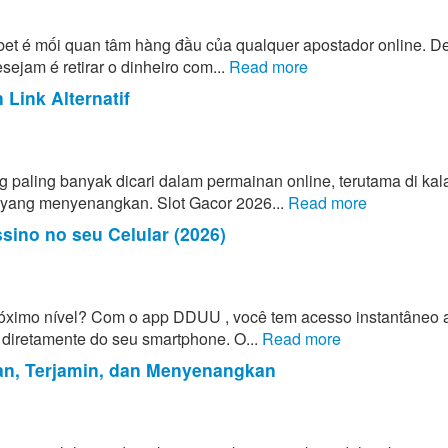
t é mối quan tâm hàng đầu của qualquer apostador online. D
sejam é retirar o dinheiro com...
Read more
 Link Alternatif
ng paling banyak dicari dalam permainan online, terutama di ka
 yang menyenangkan. Slot Gacor 2026...
Read more
ino no seu Celular (2026)
próximo nível? Com o app DDUU , você tem acesso instantâneo 
 diretamente do seu smartphone. O...
Read more
n, Terjamin, dan Menyenangkan