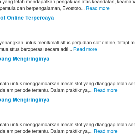
uka yang telah mendapatkan pengakuan atas keandalan, keaman
pemula dan berpengalaman, Evostoto...
Read more
lot Online Terpercaya
nangkan untuk menikmati situs perjudian slot online, tetapi m
mua situs beroperasi secara adil...
Read more
yang Mengiringinya
pemain untuk menggambarkan mesin slot yang dianggap lebih ser
lam periode tertentu. Dalam praktiknya,...
Read more
yang Mengiringinya
pemain untuk menggambarkan mesin slot yang dianggap lebih ser
lam periode tertentu. Dalam praktiknya,...
Read more