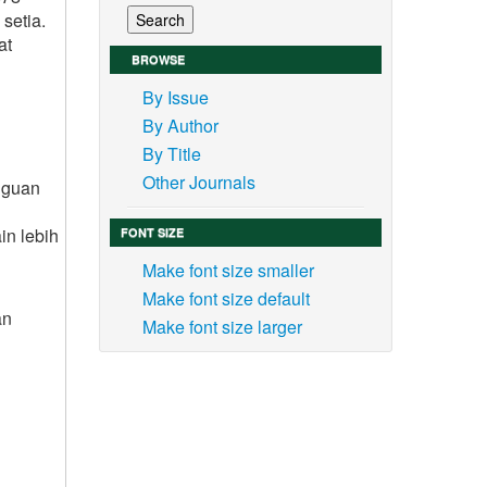
setia.
at
BROWSE
By Issue
By Author
By Title
Other Journals
gguan
in lebih
FONT SIZE
Make font size smaller
Make font size default
an
Make font size larger