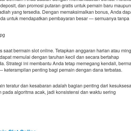
posit, dan promosi putaran gratis untuk pemain baru maupun 
 hadiah yang tersedia. Dengan memaksimalkan bonus, Anda dap
Anda untuk mendapatkan pembayaran besar — semuanya tanpa
 saat bermain slot online. Tetapkan anggaran harian atau min
 dapat memulai dengan taruhan kecil dan secara bertahap
a. Strategi ini membantu Anda tetap memegang kendali, berma
 — keterampilan penting bagi pemain dengan dana terbatas.
in teratur dan kesabaran adalah bagian penting dari kesukses
n pada algoritma acak, jadi konsistensi dan waktu sering