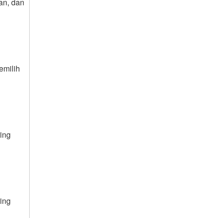
an, dan
emilih
ing
ing