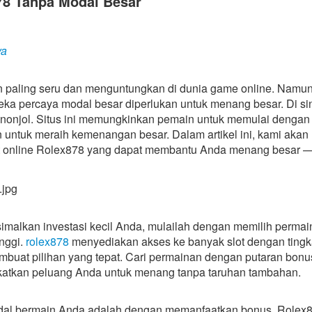
78 Tanpa Modal Besar
ya
n paling seru dan menguntungkan di dunia game online. Namun
ka percaya modal besar diperlukan untuk menang besar. Di sin
enonjol. Situs ini memungkinkan pemain untuk memulai dengan
 untuk meraih kemenangan besar. Dalam artikel ini, kami akan
lot online Rolex878 yang dapat membantu Anda menang besar 
malkan investasi kecil Anda, mulailah dengan memilih perma
nggi.
rolex878
menyediakan akses ke banyak slot dengan ting
uat pilihan yang tepat. Cari permainan dengan putaran bonu
ningkatkan peluang Anda untuk menang tanpa taruhan tambahan.
odal bermain Anda adalah dengan memanfaatkan bonus. Rolex