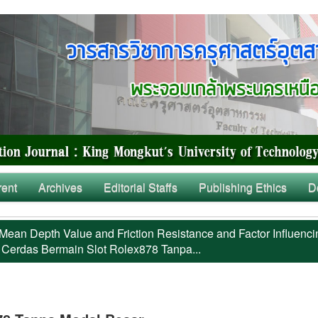
rent
Archives
Editorial Staffs
Publishing Ethics
D
Mean Depth Value and Friction Resistance and Factor Influenci
i Cerdas Bermain Slot Rolex878 Tanpa...