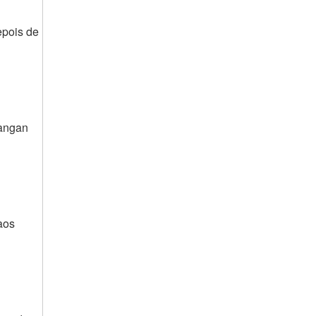
epois de
langan
aos