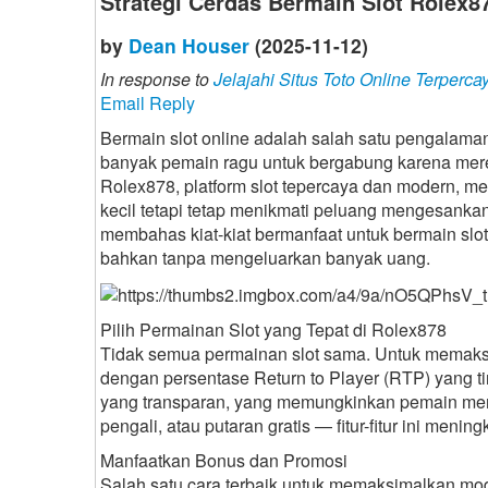
Strategi Cerdas Bermain Slot Rolex8
by
Dean Houser
(2025-11-12)
In response to
Jelajahi Situs Toto Online Terperca
Email Reply
Bermain slot online adalah salah satu pengalama
banyak pemain ragu untuk bergabung karena mere
Rolex878, platform slot tepercaya dan modern, m
kecil tetapi tetap menikmati peluang mengesankan
membahas kiat-kiat bermanfaat untuk bermain s
bahkan tanpa mengeluarkan banyak uang.
Pilih Permainan Slot yang Tepat di Rolex878
Tidak semua permainan slot sama. Untuk memaksi
dengan persentase Return to Player (RTP) yang ti
yang transparan, yang memungkinkan pemain memb
pengali, atau putaran gratis — fitur-fitur ini me
Manfaatkan Bonus dan Promosi
Salah satu cara terbaik untuk memaksimalkan m