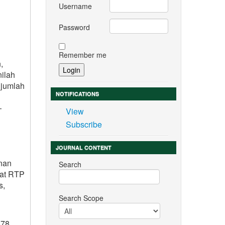
Username
Password
Remember me
,
ilah
 jumlah
NOTIFICATIONS
—
View
Subscribe
JOURNAL CONTENT
inan
Search
kat RTP
s,
Search Scope
878