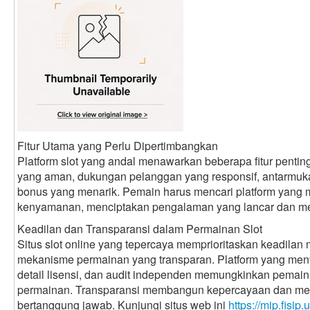
Fitur Utama yang Perlu Dipertimbangkan
Platform slot yang andal menawarkan beberapa fitur pentin
yang aman, dukungan pelanggan yang responsif, antarmuka
bonus yang menarik. Pemain harus mencari platform yan
kenyamanan, menciptakan pengalaman yang lancar dan m
Keadilan dan Transparansi dalam Permainan Slot
Situs slot online yang tepercaya memprioritaskan keadilan 
mekanisme permainan yang transparan. Platform yang men
detail lisensi, dan audit independen memungkinkan pemain 
permainan. Transparansi membangun kepercayaan dan me
bertanggung jawab. Kunjungi situs web ini
https://mip.fisip