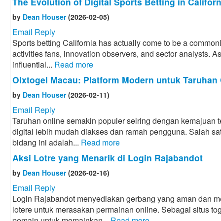
The Evolution of Digital Sports Betting in Californ
by
Dean Houser
(2026-02-05)
Email Reply
Sports betting California has actually come to be a commonl
activities fans, innovation observers, and sector analysts. A
influential...
Read more
Olxtogel Macau: Platform Modern untuk Taruhan 
by
Dean Houser
(2026-02-11)
Email Reply
Taruhan online semakin populer seiring dengan kemajuan 
digital lebih mudah diakses dan ramah pengguna. Salah sat
bidang ini adalah...
Read more
Aksi Lotre yang Menarik di Login Rajabandot
by
Dean Houser
(2026-02-16)
Email Reply
Login Rajabandot menyediakan gerbang yang aman dan m
lotere untuk merasakan permainan online. Sebagai situs tog
pemain untuk memainkan...
Read more