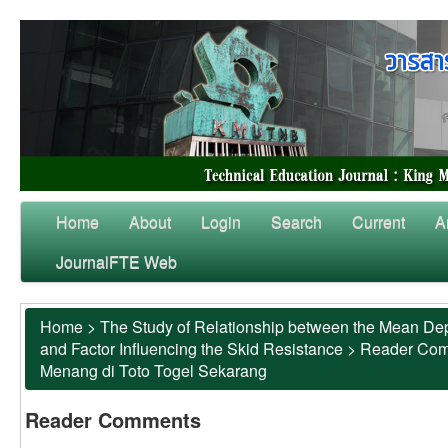
Home
About
Login
Search
Current
A
JournalFTE Web
Home
>
The Study of Relationship between the Mean Dep
and Factor Influencing the Skid Resistance
>
Reader Co
Menang di Toto Togel Sekarang
Reader Comments