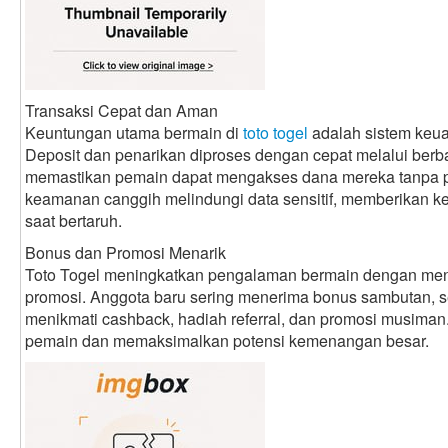
Transaksi Cepat dan Aman
Keuntungan utama bermain di
toto togel
adalah sistem keu
Deposit dan penarikan diproses dengan cepat melalui ber
memastikan pemain dapat mengakses dana mereka tanpa 
keamanan canggih melindungi data sensitif, memberikan 
saat bertaruh.
Bonus dan Promosi Menarik
Toto Togel meningkatkan pengalaman bermain dengan me
promosi. Anggota baru sering menerima bonus sambutan, s
menikmati cashback, hadiah referral, dan promosi musima
pemain dan memaksimalkan potensi kemenangan besar.