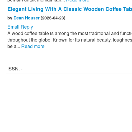
Elegant Living With A Classic Wooden Coffee Tab
by
Dean Houser
(2026-04-23)
Email Reply
A wood coffee table is among the most traditional and funct
throughout the globe. Known for its natural beauty, toughness,
be a...
Read more
ISSN: -