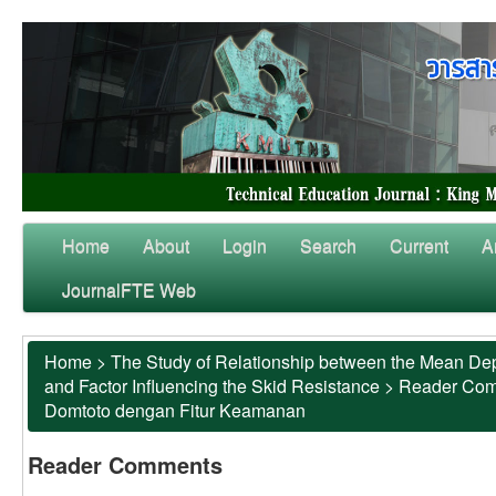
Home
About
Login
Search
Current
A
JournalFTE Web
Home
>
The Study of Relationship between the Mean Dep
and Factor Influencing the Skid Resistance
>
Reader Co
Domtoto dengan Fitur Keamanan
Reader Comments