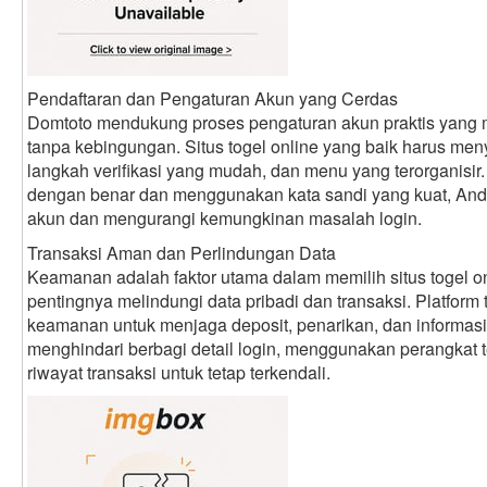
Pendaftaran dan Pengaturan Akun yang Cerdas
Domtoto mendukung proses pengaturan akun praktis yang
tanpa kebingungan. Situs togel online yang baik harus men
langkah verifikasi yang mudah, dan menu yang terorganisir
dengan benar dan menggunakan kata sandi yang kuat, And
akun dan mengurangi kemungkinan masalah login.
Transaksi Aman dan Perlindungan Data
Keamanan adalah faktor utama dalam memilih situs togel o
pentingnya melindungi data pribadi dan transaksi. Platfor
keamanan untuk menjaga deposit, penarikan, dan informasi
menghindari berbagi detail login, menggunakan perangkat 
riwayat transaksi untuk tetap terkendali.