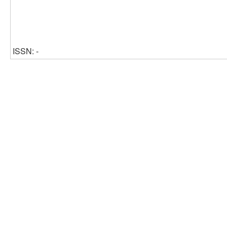
ISSN: -