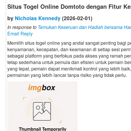
Situs Togel Online Domtoto dengan Fitur 
by
Nicholas Kennedy
(2026-02-01)
In response to
Temukan Keseruan dan Hadiah bersama Had
Email Reply
Memilih situs togel online yang andal sangat penting bagi
kenyamanan, kecepatan, dan keamanan di setiap sesi perm
sebagai platform yang berfokus pada akses yang ramah 
tetap sederhana untuk pemula dan efisien untuk pemain 
yang tepat, pemain dapat menikmati kontrol yang lebih baik
permainan yang lebih lancar tanpa risiko yang tidak perlu.