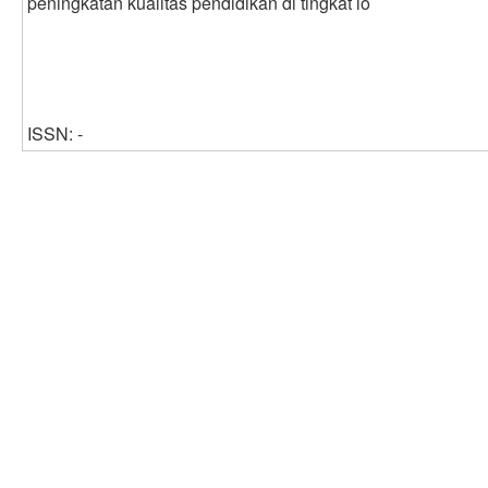
peningkatan kualitas pendidikan di tingkat lo
ISSN: -