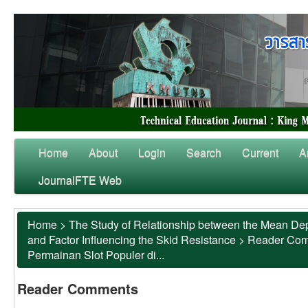
Home
About
Login
Search
Current
A
JournalFTE Web
Home
>
The Study of Relationship between the Mean Dep
and Factor Influencing the Skid Resistance
>
Reader Co
Permainan Slot Populer di...
Reader Comments