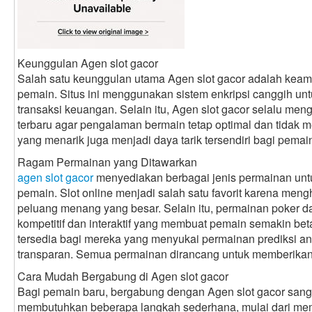
Keunggulan Agen slot gacor
Salah satu keunggulan utama Agen slot gacor adalah kea
pemain. Situs ini menggunakan sistem enkripsi canggih unt
transaksi keuangan. Selain itu, Agen slot gacor selalu m
terbaru agar pengalaman bermain tetap optimal dan tidak
yang menarik juga menjadi daya tarik tersendiri bagi pema
Ragam Permainan yang Ditawarkan
agen slot gacor
menyediakan berbagai jenis permainan un
pemain. Slot online menjadi salah satu favorit karena me
peluang menang yang besar. Selain itu, permainan poker d
kompetitif dan interaktif yang membuat pemain semakin bet
tersedia bagi mereka yang menyukai permainan prediksi an
transparan. Semua permainan dirancang untuk memberikan
Cara Mudah Bergabung di Agen slot gacor
Bagi pemain baru, bergabung dengan Agen slot gacor sang
membutuhkan beberapa langkah sederhana, mulai dari mem