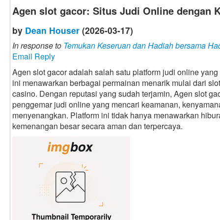
Agen slot gacor: Situs Judi Online dengan
by
Dean Houser
(2026-03-17)
In response to
Temukan Keseruan dan Hadiah bersama Had
Email Reply
Agen slot gacor adalah salah satu platform judi online yang 
ini menawarkan berbagai permainan menarik mulai dari slot o
casino. Dengan reputasi yang sudah terjamin, Agen slot ga
penggemar judi online yang mencari keamanan, kenyaman
menyenangkan. Platform ini tidak hanya menawarkan hibura
kemenangan besar secara aman dan terpercaya.