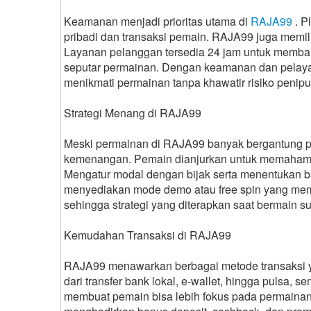
Keamanan menjadi prioritas utama di
RAJA99
. P
pribadi dan transaksi pemain. RAJA99 juga memilik
Layanan pelanggan tersedia 24 jam untuk memba
seputar permainan. Dengan keamanan dan pelayan
menikmati permainan tanpa khawatir risiko penip
Strategi Menang di RAJA99
Meski permainan di RAJA99 banyak bergantung pa
kemenangan. Pemain dianjurkan untuk memahami at
Mengatur modal dengan bijak serta menentukan ba
menyediakan mode demo atau free spin yang memun
sehingga strategi yang diterapkan saat bermain su
Kemudahan Transaksi di RAJA99
RAJA99 menawarkan berbagai metode transaksi 
dari transfer bank lokal, e-wallet, hingga pulsa,
membuat pemain bisa lebih fokus pada permainan 