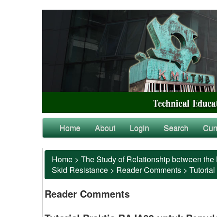
Home
About
Login
Search
Cur
Home
>
The Study of Relationship between the 
Skid Resistance
>
Reader Comments
>
Tutoria
Reader Comments