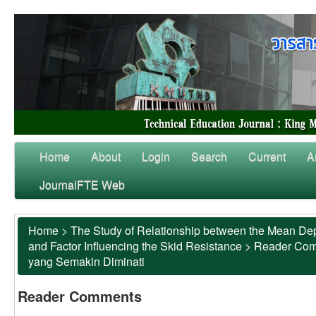
Home
About
Login
Search
Current
A
JournalFTE Web
Home
>
The Study of Relationship between the Mean Dep
and Factor Influencing the Skid Resistance
>
Reader Co
yang Semakin Diminati
Reader Comments