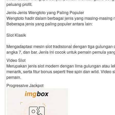
peluang profit.
Jenis-Jenis Wengtoto yang Paling Populer
Wengtoto hadir dalam berbagai jenis yang masing-masin
Beberapa jenis yang paling populer antara lain:
Slot Klasik
Mengadaptasi mesin slot tradisional dengan tiga gulungan 
angka 7, dan bar. Jenis ini cocok untuk pemain pemula ya
Video Slot
Merupakan jenis slot modern dengan lima gulungan atau leb
menarik, serta fitur bonus seperti free spin dan wild. Video 
pemain.
Progressive Jackpot