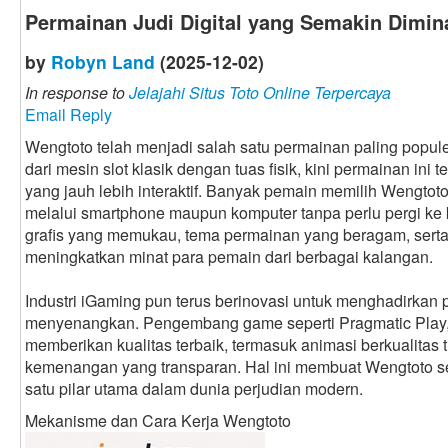
Permainan Judi Digital yang Semakin Dimina
by
Robyn Land
(2025-12-02)
In response to
Jelajahi Situs Toto Online Terpercaya
Email Reply
Wengtoto telah menjadi salah satu permainan paling populer
dari mesin slot klasik dengan tuas fisik, kini permainan ini t
yang jauh lebih interaktif. Banyak pemain memilih Wengt
melalui smartphone maupun komputer tanpa perlu pergi ke ka
grafis yang memukau, tema permainan yang beragam, serta 
meningkatkan minat para pemain dari berbagai kalangan.
Industri iGaming pun terus berinovasi untuk menghadirkan
menyenangkan. Pengembang game seperti Pragmatic Play, 
memberikan kualitas terbaik, termasuk animasi berkualitas t
kemenangan yang transparan. Hal ini membuat Wengtoto se
satu pilar utama dalam dunia perjudian modern.
Mekanisme dan Cara Kerja Wengtoto