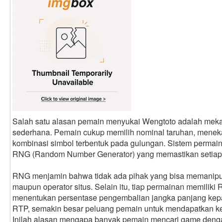
Salah satu alasan pemain menyukai Wengtoto adalah mek
sederhana. Pemain cukup memilih nominal taruhan, menek
kombinasi simbol terbentuk pada gulungan. Sistem perma
RNG (Random Number Generator) yang memastikan setiap pu
RNG menjamin bahwa tidak ada pihak yang bisa memanipul
maupun operator situs. Selain itu, tiap permainan memiliki 
menentukan persentase pengembalian jangka panjang kepad
RTP, semakin besar peluang pemain untuk mendapatkan k
Inilah alasan mengapa banyak pemain mencari game deng