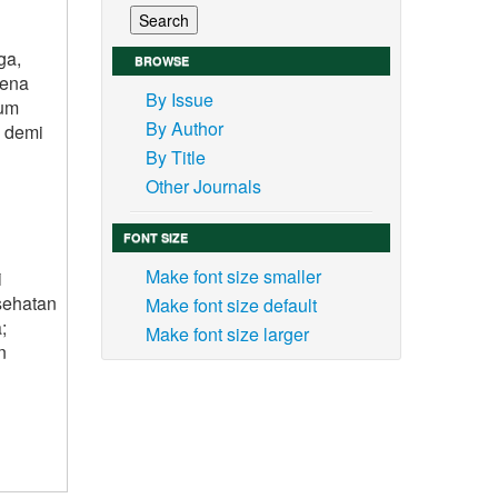
ga,
BROWSE
rena
By Issue
aum
By Author
n demi
By Title
Other Journals
FONT SIZE
Make font size smaller
i
esehatan
Make font size default
;
Make font size larger
n