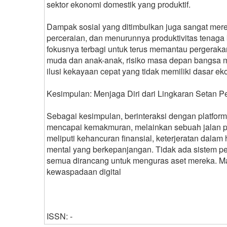
sektor ekonomi domestik yang produktif.
Dampak sosial yang ditimbulkan juga sangat mere
perceraian, dan menurunnya produktivitas tenaga 
fokusnya terbagi untuk terus memantau pergeraka
muda dan anak-anak, risiko masa depan bangsa m
ilusi kekayaan cepat yang tidak memiliki dasar e
Kesimpulan: Menjaga Diri dari Lingkaran Setan P
Sebagai kesimpulan, berinteraksi dengan platform
mencapai kemakmuran, melainkan sebuah jalan pi
meliputi kehancuran finansial, keterjeratan dalam
mental yang berkepanjangan. Tidak ada sistem p
semua dirancang untuk menguras aset mereka. Ma
kewaspadaan digital
ISSN: -