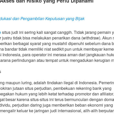
Akses dan Risiko yang Perlu Dipahami
Edukasi dan Pengambilan Keputusan yang Bijak
e
situs judi ini sering kali sangat canggih. Tidak jarang pemain 
ustru tidak bisa melakukan penarikan dana (withdraw). Akun
iberikan berbagai syarat yang mustahil dipenuhi sebelum dana b
ana bandar tidak memiliki niat sedikit pun untuk membayar ke
i Indonesia, para operator ini merasa aman dari jangkauan hu
 sarana perlindungan atau tempat untuk mengadukan kerugian 
s
ng maupun luring, adalah tindakan ilegal di Indonesia. Pemeri
lokiran jutaan situs perjudian, pembekuan rekening bank yang
penegakan hukum yang lebih ketat terhadap promotor dan afiliator.
at besar karena situs-situs ini terus bermunculan dengan doma
 individu, perjudian daring juga memberikan beban ekonomi yang
engalir keluar ke jaringan judi internasional, alih-alih berputar