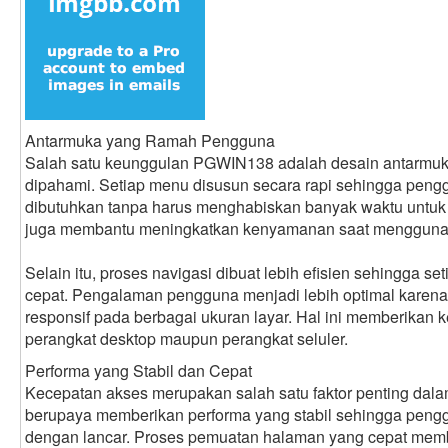
Antarmuka yang Ramah Pengguna
Salah satu keunggulan PGWIN138 adalah desain antarmu
dipahami. Setiap menu disusun secara rapi sehingga peng
dibutuhkan tanpa harus menghabiskan banyak waktu untuk 
juga membantu meningkatkan kenyamanan saat menggunak
Selain itu, proses navigasi dibuat lebih efisien sehingga 
cepat. Pengalaman pengguna menjadi lebih optimal karena
responsif pada berbagai ukuran layar. Hal ini memberika
perangkat desktop maupun perangkat seluler.
Performa yang Stabil dan Cepat
Kecepatan akses merupakan salah satu faktor penting dala
berupaya memberikan performa yang stabil sehingga peng
dengan lancar. Proses pemuatan halaman yang cepat membua