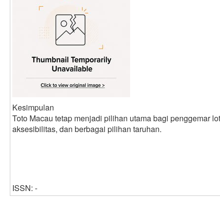
Kesimpulan
Toto Macau tetap menjadi pilihan utama bagi penggemar lot
aksesibilitas, dan berbagai pilihan taruhan.
ISSN: -