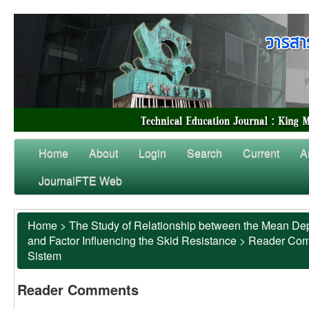
Home
About
Login
Search
Current
A
JournalFTE Web
Home
>
The Study of Relationship between the Mean Dep
and Factor Influencing the Skid Resistance
>
Reader Co
Sistem
Reader Comments