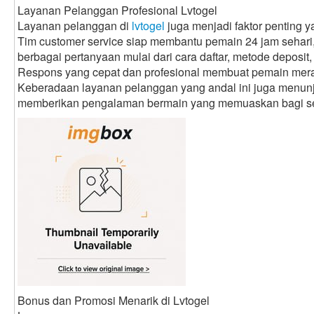
Layanan Pelanggan Profesional Lvtogel
Layanan pelanggan di
lvtogel
juga menjadi faktor penting y
Tim customer service siap membantu pemain 24 jam sehari
berbagai pertanyaan mulai dari cara daftar, metode deposit,
Respons yang cepat dan profesional membuat pemain mer
Keberadaan layanan pelanggan yang andal ini juga menun
memberikan pengalaman bermain yang memuaskan bagi se
Bonus dan Promosi Menarik di Lvtogel